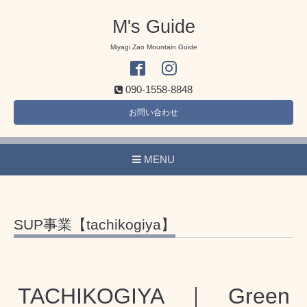
M's Guide
Miyagi Zao Mountain Guide
090-1558-8848
お問い合わせ
MENU
SUP事業【tachikogiya】
TACHIKOGIYA ｜ Green