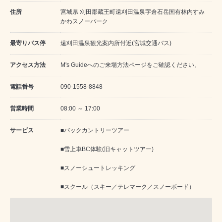
住所
宮城県 刈田郡蔵王町遠刈田温泉字倉石岳国有林内すみ
かわスノーパーク
最寄りバス停
遠刈田温泉観光案内所付近(宮城交通バス)
アクセス方法
M's Guideへのご来場方法ページをご確認ください。
電話番号
090-1558-8848
営業時間
08:00 ～ 17:00
サービス
■バックカントリーツアー
■雪上車BC体験(旧キャットツアー)
■スノーシュートレッキング
■スクール（スキー／テレマーク／スノーボード）